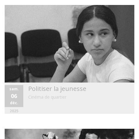
Politiser la jeunesse
sam.
06
Cinéma de quartier
déc.
2025