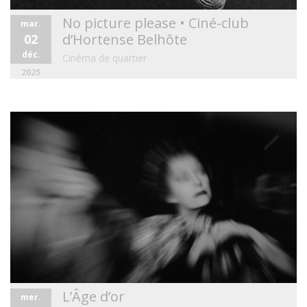
No picture please • Ciné-club
mar.
d’Hortense Belhôte
02
déc.
Cinéma de quartier
2025
L’Âge d’or
mer.