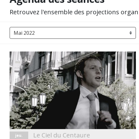
Retrouvez l'ensemble des projections orga
Le Ciel du Centaure
jeu.