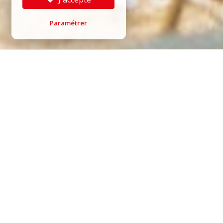
Paramétrer
FR
|
EN
Plus ancien rendez-vous du court métrage en
France, le
Festival du Film court en plein air
de Grenoble
se tient depuis 1978 pour
célébrer à la fois la création
cinématographique contemporaine et le
patrimoine du festival, son histoire.
La Cinémathèque de Grenoble vous invite à
partager ensemble les longues nuits d’été, à
ème
rêver devant des films, lors de la
49
édition du Festival du Film court de