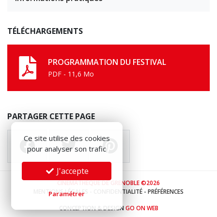
TÉLÉCHARGEMENTS
PROGRAMMATION DU FESTIVAL
PDF - 11,6 Mo
PARTAGER CETTE PAGE
Ce site utilise des cookies
pour analyser son trafic
J'accepte
CINÉMATHÈQUE DE GRENOBLE ©2026
MENTIONS LÉGALES
-
CONFIDENTIALITÉ
-
PRÉFÉRENCES
Paramétrer
CONCEPTION & DESIGN
GO ON WEB