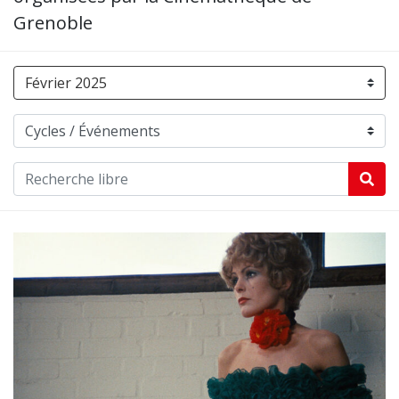
Grenoble