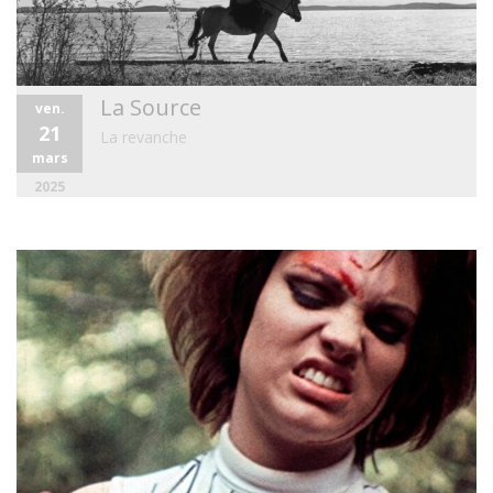
La Source
ven.
21
La revanche
mars
2025