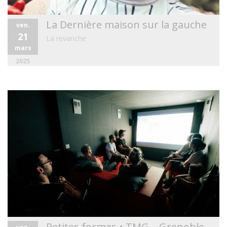
La Dernière maison sur la gauche
ven.
21
La revanche
mars
2025
Petites formes • TMG – Grenoble