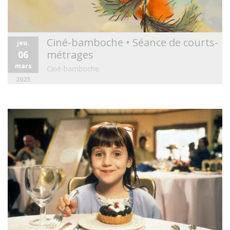
Ciné-bamboche • Séance de courts-
jeu.
métrages
06
mars
Ciné-bamboche
2025