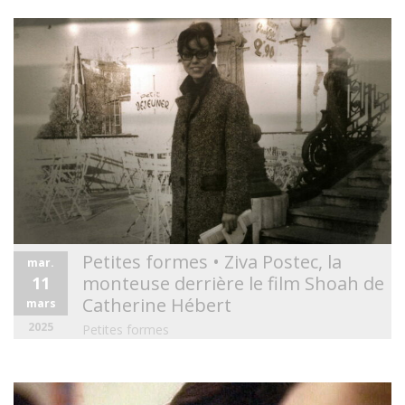
Petites formes • Ziva Postec, la
mar.
monteuse derrière le film Shoah de
11
Catherine Hébert
mars
2025
Petites formes