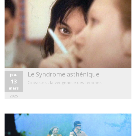
Le Syndrome asthénique
jeu.
13
Cinéastes : la vengeance des femmes
mars
2025