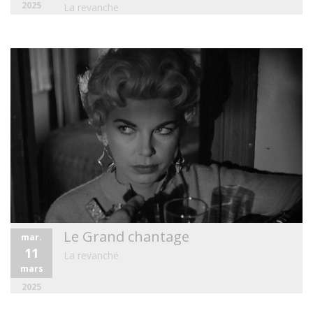
2025
La revanche
Le Grand chantage
mar.
11
La revanche
mars
2025