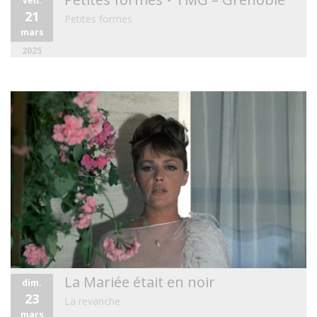
ven.
21
Petites formes
mars
2025
La Mariée était en noir
dim.
23
La revanche
mars