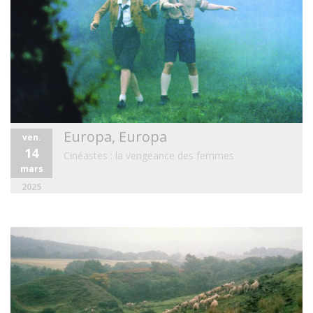
Europa, Europa
ven.
14
Cinéastes : la vengeance des femmes
mars
2025