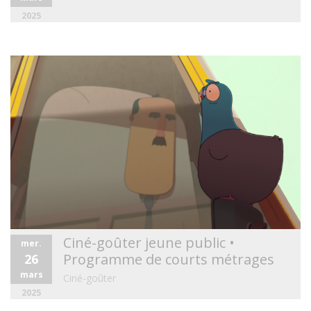
2025
Ciné-goûter jeune public •
mer.
Programme de courts métrages
26
mars
Ciné-goûter
2025