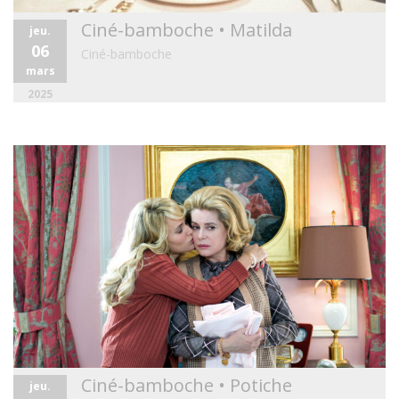
Ciné-bamboche • Matilda
jeu.
06
Ciné-bamboche
mars
2025
Ciné-bamboche • Potiche
jeu.