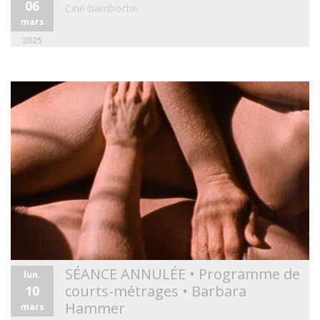
06
Ciné-bamboche
mars
2025
SÉANCE ANNULÉE • Programme de
lun.
courts-métrages • Barbara
10
Hammer
mars