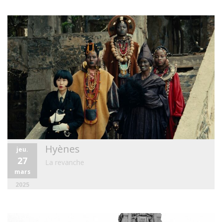
Hyènes
jeu.
27
La revanche
mars
2025