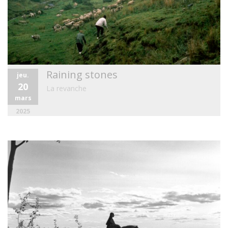
Raining stones
jeu.
20
La revanche
mars
2025