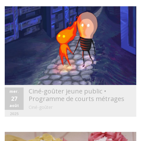
Ciné-goûter jeune public •
mer.
Programme de courts métrages
27
août
Ciné-goûter
2025