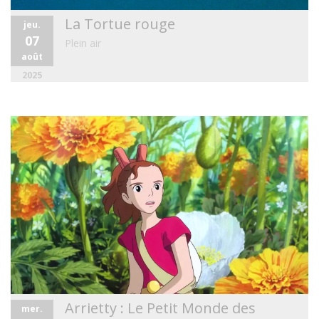
La Tortue rouge
jeu.
07
Plein air
août
2025
Arrietty : Le Petit Monde des
mer.