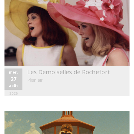
Les Demoiselles de Rochefort
mer.
27
Plein air
août
2025