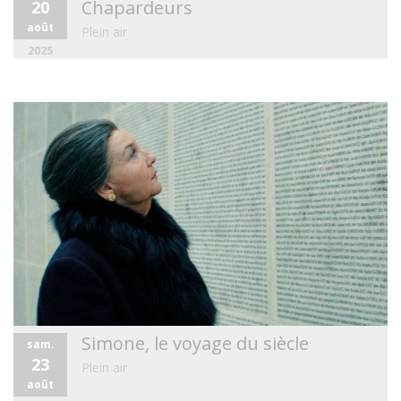
Chapardeurs
20
août
Plein air
2025
Simone, le voyage du siècle
sam.
23
Plein air
août