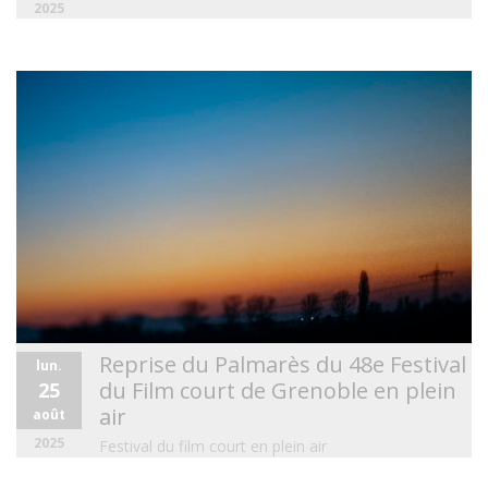
2025
Reprise du Palmarès du 48e Festival
lun.
du Film court de Grenoble en plein
25
air
août
2025
Festival du film court en plein air