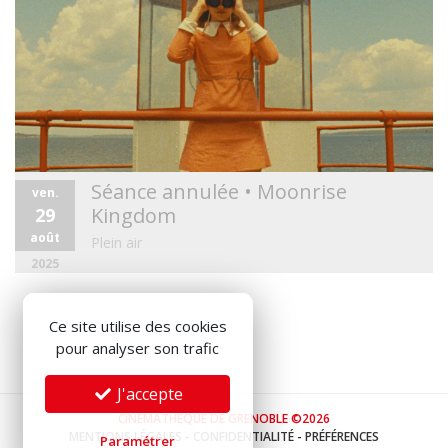
Séance annulée • Moonrise
ven.
Kingdom
29
août
Plein air
2025
Ce site utilise des cookies
pour analyser son trafic
J'accepte
CINÉMATHÈQUE DE GRENOBLE ©2026
MENTIONS LÉGALES
-
CONFIDENTIALITÉ
-
PRÉFÉRENCES
Paramétrer