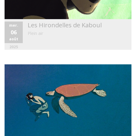
Les Hirondelles de Kaboul
mer.
06
Plein air
août
2025