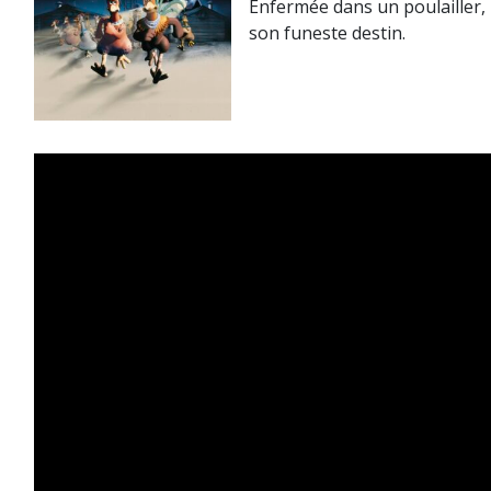
Enfermée dans un poulailler,
son funeste destin.