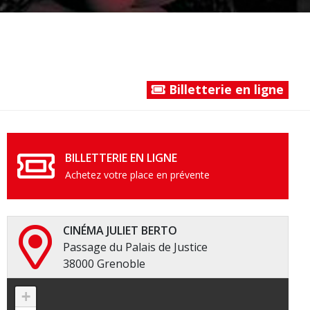
Billetterie en ligne
BILLETTERIE EN LIGNE
Achetez votre place en prévente
CINÉMA JULIET BERTO
Passage du Palais de Justice
38000 Grenoble
+