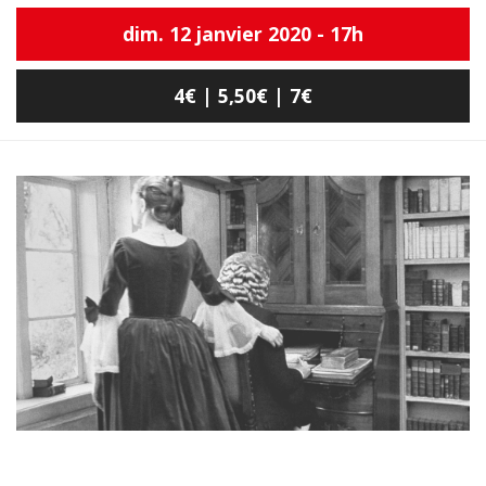
dim. 12 janvier 2020 - 17h
4€ | 5,50€ | 7€