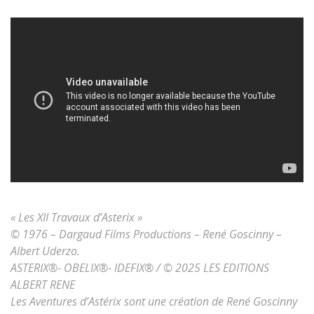
« Les XII Travaux d’Asterix »
© 1976 – Dargaud Films Productions – René Goscinny –
Albert Uderzo.
ASTERIX®- OBELIX®- IDEFIX® / © 2025 LES EDITIONS
ALBERT RENE
Les Aventures d’Astérix sont une création de René Goscinny