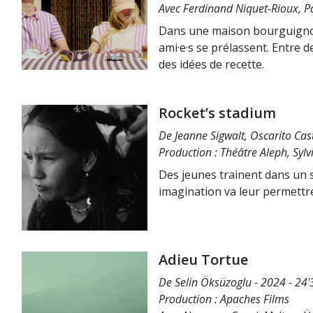
Avec Ferdinand Niquet-Rioux, P
Dans une maison bourguignonn
ami·e·s se prélassent. Entre 
des idées de recette.
Rocket’s stadium
De Jeanne Sigwalt, Oscarito Castr
Production : Théâtre Aleph, Syl
Des jeunes trainent dans un s
imagination va leur permettre
Adieu Tortue
De Selin Öksüzoglu - 2024 - 24'3
Production : Apaches Films