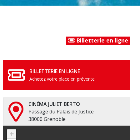
Billetterie en ligne
BILLETTERIE EN LIGNE
Achetez votre place en prévente
CINÉMA JULIET BERTO
Passage du Palais de Justice
38000 Grenoble
+