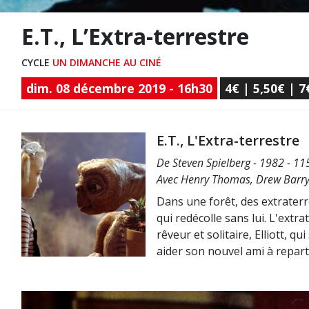
E.T., L’Extra-terrestre
CYCLE
UN DIMANCHE AU CINÉ
dim. 08 décembre 2019 - 16h30
4€ | 5,50€ | 7
E.T., L'Extra-terrestre
De Steven Spielberg - 1982 - 11
Avec Henry Thomas, Drew Barry
Dans une forêt, des extraterre
qui redécolle sans lui. L'extr
rêveur et solitaire, Elliott, q
aider son nouvel ami à reparti