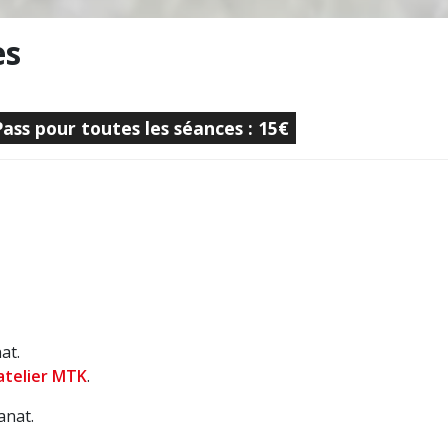
es
Pass pour toutes les séances : 15€
at.
atelier MTK
.
anat.