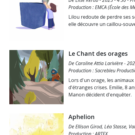
De Elise Kerob - 2025 - 4’30 - F
Production : EMCA (École des M
Lilou redoute de perdre ses s
elle découvre un caillou-souve
Le Chant des orages
De Caroline Attia Larivière - 202
Production : Sacrebleu Product
Lors d'un orage, les animaux 
d'étranges crises. Emilie, 8 a
Manon décident d'enquêter.
Aphelion
De Ellison Girod, Léa Stasse, Va
Production : ARTFX