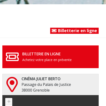
Billetterie en ligne
BILLETTERIE EN LIGNE
Achetez votre place en prévente
CINÉMA JULIET BERTO
Passage du Palais de Justice
38000 Grenoble
+