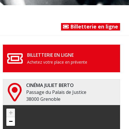
Billetterie en ligne
BILLETTERIE EN LIGNE
Achetez votre place en prévente
CINÉMA JULIET BERTO
Passage du Palais de Justice
38000 Grenoble
+
−