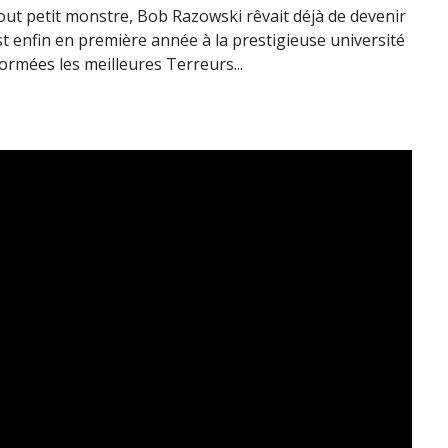
out petit monstre, Bob Razowski rêvait déjà de devenir
st enfin en première année à la prestigieuse université
rmées les meilleures Terreurs...