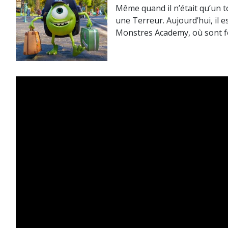
Même quand il n’était qu’un t
une Terreur. Aujourd’hui, il e
Monstres Academy, où sont fo