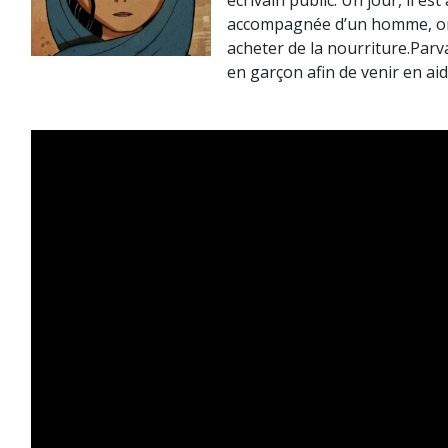
écrivain public. Un jour, il es
accompagnée d’un homme, on 
acheter de la nourriture.Parv
en garçon afin de venir en aid