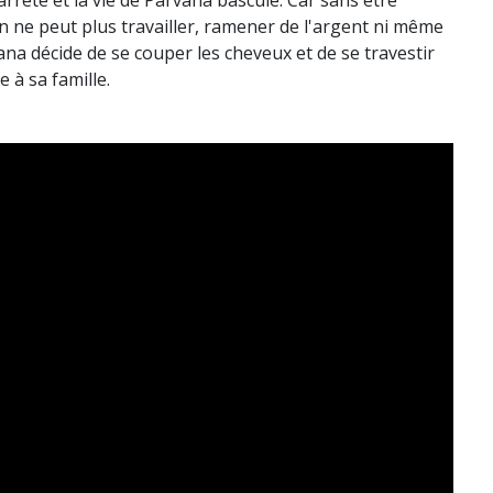
t arrêté et la vie de Parvana bascule. Car sans être
ne peut plus travailler, ramener de l'argent ni même
ana décide de se couper les cheveux et de se travestir
e à sa famille.