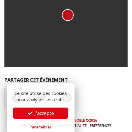
PARTAGER CET ÉVÉNEMENT
Ce site utilise des cookies
pour analyser son trafic
J'accepte
CINÉMATHÈQUE DE GRENOBLE ©2026
MENTIONS LÉGALES
-
CONFIDENTIALITÉ
-
PRÉFÉRENCES
Paramétrer