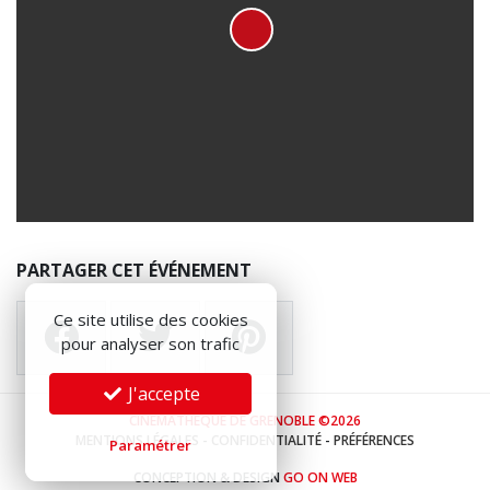
PARTAGER CET ÉVÉNEMENT
Ce site utilise des cookies
pour analyser son trafic
J'accepte
CINÉMATHÈQUE DE GRENOBLE ©2026
MENTIONS LÉGALES
-
CONFIDENTIALITÉ
-
PRÉFÉRENCES
Paramétrer
CONCEPTION & DESIGN
GO ON WEB