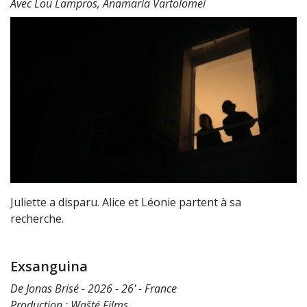
Avec Lou Lampros, Anamaria Vartolomei
Juliette a disparu. Alice et Léonie partent à sa
recherche.
Exsanguina
De Jonas Brisé - 2026 - 26' - France
Production : Wašté Films