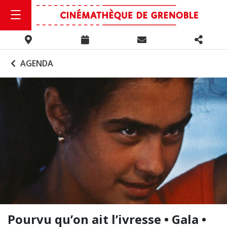
AGENDA
Pourvu qu’on ait l’ivresse • Gala •