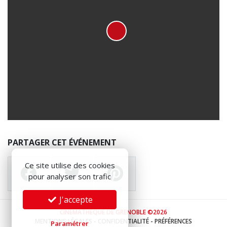
PARTAGER CET ÉVÉNEMENT
Ce site utilise des cookies
pour analyser son trafic
J'accepte
CINÉMATHÈQUE DE GRENOBLE ©2026
MENTIONS LÉGALES
-
CONFIDENTIALITÉ
-
PRÉFÉRENCES
Paramétrer