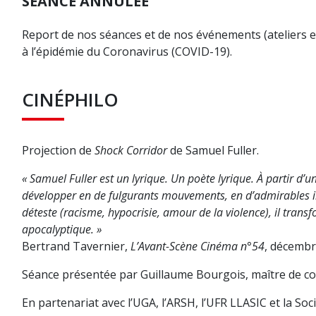
SÉANCE ANNULÉE
Report de nos séances et de nos événements (ateliers et v
à l’épidémie du Coronavirus (COVID-19).
CINÉPHILO
Projection de
Shock Corridor
de Samuel Fuller.
« Samuel Fuller est un lyrique. Un poète lyrique. À partir d’un
développer en de fulgurants mouvements, en d’admirables im
déteste (racisme, hypocrisie, amour de la violence), il trans
apocalyptique. »
Bertrand Tavernier,
L’Avant-Scène Cinéma n°54
, décemb
Séance présentée par Guillaume Bourgois, maître de c
En partenariat avec l’UGA, l’ARSH, l’UFR LLASIC et la Soc