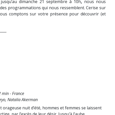
 jusqu’au dimanche 21 septembre à 10h
,
nous nous
vec des programmations qui nous ressemblent. Cerise sur
Nous comptons sur votre présence pour découvrir (et
____
 min - France
ryo, Natalia Akerman
et orageuse nuit d’été, hommes et femmes se laissent
ige, par l’excès de leur désir. Jusqu’à l’aube.