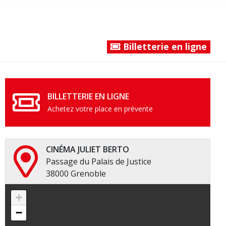
Billetterie en ligne
BILLETTERIE EN LIGNE
Achetez votre place en prévente
CINÉMA JULIET BERTO
Passage du Palais de Justice
38000 Grenoble
+
−