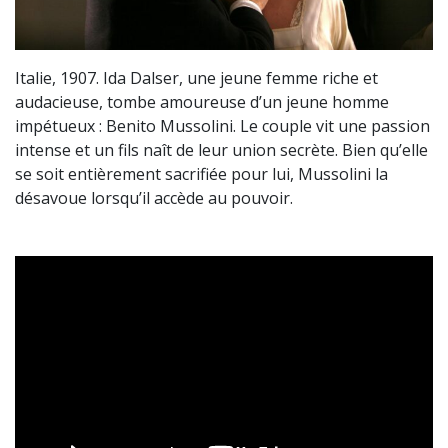
Italie, 1907. Ida Dalser, une jeune femme riche et
audacieuse, tombe amoureuse d’un jeune homme
impétueux : Benito Mussolini. Le couple vit une passion
intense et un fils naît de leur union secrète. Bien qu’elle
se soit entièrement sacrifiée pour lui, Mussolini la
désavoue lorsqu’il accède au pouvoir.