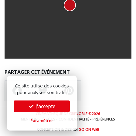
PARTAGER CET ÉVÉNEMENT
Ce site utilise des cookies
pour analyser son trafic
J'accepte
CINÉMATHÈQUE DE GRENOBLE ©2026
MENTIONS LÉGALES
-
CONFIDENTIALITÉ
-
PRÉFÉRENCES
Paramétrer
CONCEPTION & DESIGN
GO ON WEB