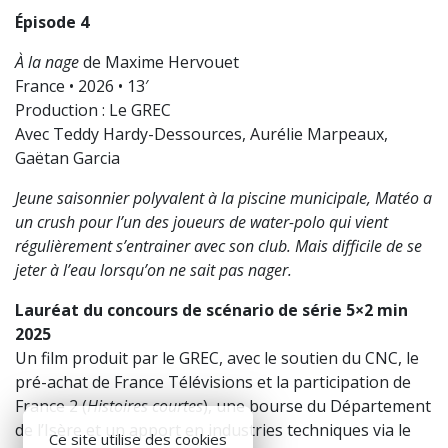
Épisode 4
À la nage
de Maxime Hervouet
France • 2026 • 13′
Production : Le GREC
Avec Teddy Hardy-Dessources, Aurélie Marpeaux,
Gaëtan Garcia
Jeune saisonnier polyvalent à la piscine municipale, Matéo a
un crush pour l’un des joueurs de water-polo qui vient
régulièrement s’entrainer avec son club. Mais difficile de se
jeter à l’eau lorsqu’on ne sait pas nager.
Lauréat du concours de scénario de série 5×2 min
2025
Un film produit par le GREC, avec le soutien du CNC, le
pré-achat de France Télévisions et la participation de
France 2 (
Histoires courtes
), une bourse du Département
de l’Isère et un apport en industries techniques via le
Ce site utilise des cookies