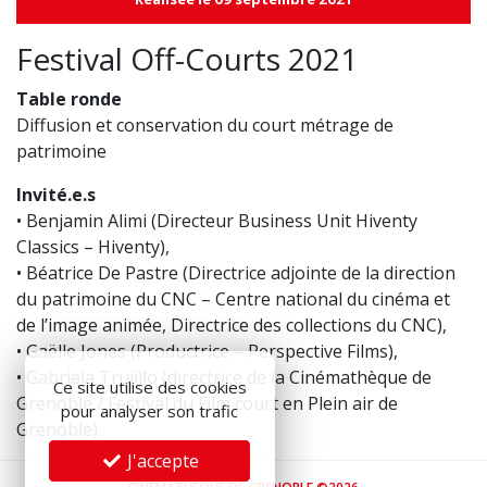
Festival Off-Courts 2021
Table ronde
Diffusion et conservation du court métrage de
patrimoine
Invité.e.s
• Benjamin Alimi (Directeur Business Unit Hiventy
Classics – Hiventy),
• Béatrice De Pastre (Directrice adjointe de la direction
du patrimoine du
CNC – Centre national du cinéma et
de l’image animée
, Directrice des collections du CNC),
• Gaëlle Jones (Productrice –
Perspective Films
),
• Gabriela Trujillo (directrice de la
Cinémathèque de
Ce site utilise des cookies
Grenoble / Festival du Film court en Plein air de
pour analyser son trafic
Grenoble
).
J'accepte