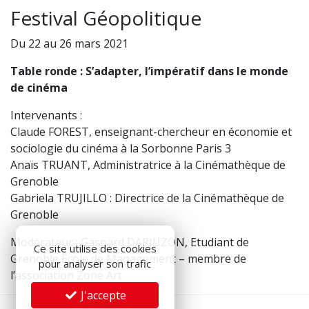
Festival Géopolitique
Du 22 au 26 mars 2021
Table ronde : S’adapter, l’impératif dans le monde
de cinéma
Intervenants :
Claude FOREST, enseignant-chercheur en économie et
sociologie du cinéma à la Sorbonne Paris 3
Anaïs TRUANT, Administratrice à la Cinémathèque de
Grenoble
Gabriela TRUJILLO : Directrice de la Cinémathèque de
Grenoble
Modérateur : Gaspard DARJUZON, Etudiant de
Ce site utilise des cookies
Grenoble Ecole de Management – membre de
pour analyser son trafic
l’association Zone Art
J'accepte