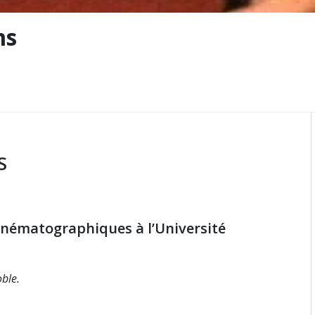
ms
S
cinématographiques à l’Université
ble.