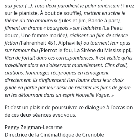
aux yeux (…). Tous deux parodient le polar américain
(
Tirez
sur le pianiste, À bout de souffle
), mettent en scène le
thème du trio amoureux (
Jules et Jim, Bande à part
),
filment un drame « bourgeois » sur l’adultère (
La Peau
douce, Une femme mariée
), réalisent un film de science-
fiction (
Fahrenheit 451, Alphaville
) ou tournent leur opus
sur l’amour fou (
Pierrot le fou, La Sirène du Mississippi
).
Rien de fortuit dans ces correspondances. Il est visible qu’ils
travaillent alors en s’observant mutuellement. Clins d’œil,
citations, hommages réciproques en témoignent
directement. Ils s’influencent l’un l’autre dans leur choix
guidé en partie par leur désir de revisiter les films de genre
en les détournant dans un esprit Nouvelle Vague. »
Et c’est un plaisir de poursuivre ce dialogue à l’occasion
de ces deux séances avec vous.
Peggy Zejgman-Lecarme
Directrice de la Cinémathèque de Grenoble