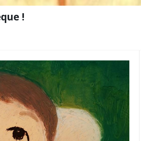
èque !