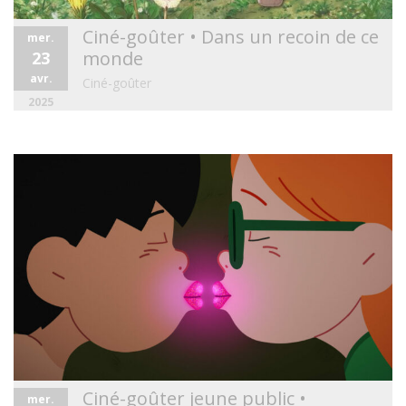
Ciné-goûter • Dans un recoin de ce
mer.
monde
23
avr.
Ciné-goûter
2025
Ciné-goûter jeune public •
mer.