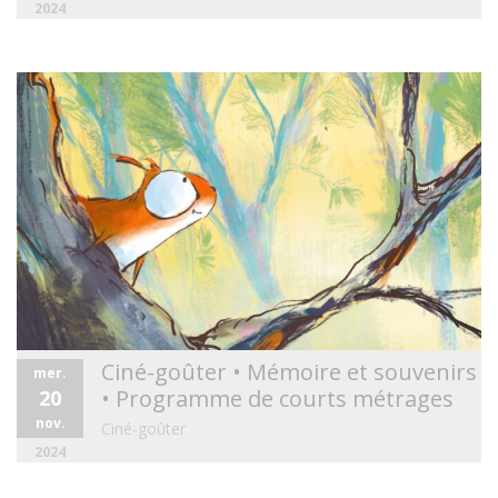
2024
Ciné-goûter • Mémoire et souvenirs
mer.
• Programme de courts métrages
20
nov.
Ciné-goûter
2024