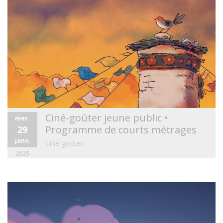
Ciné-goûter jeune public •
mer.
Programme de courts métrages
29
janv.
Ciné-goûter
2025