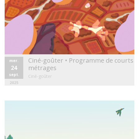
Ciné-goûter • Programme de courts
mer.
métrages
24
sept.
Ciné-goûter
2025