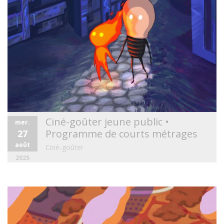
Ciné-goûter jeune public •
mer.
Programme de courts métrages
27
août
Ciné-goûter
2025