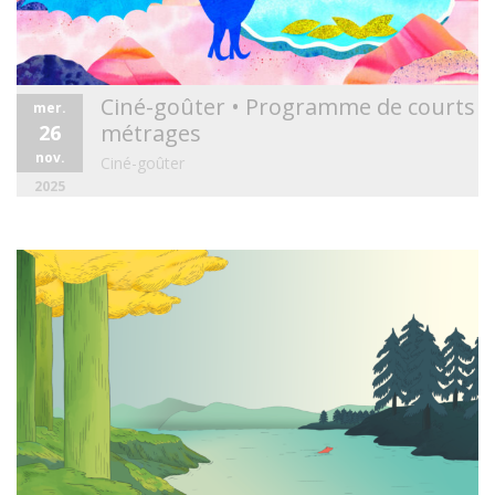
Ciné-goûter • Programme de courts
mer.
métrages
26
nov.
Ciné-goûter
2025