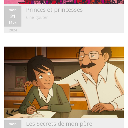
Princes et princesses
mer.
21
Ciné-goûter
févr.
2024
Les Secrets de mon père
mer.