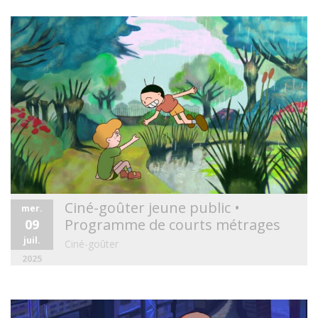
Ciné-goûter jeune public •
mer.
Programme de courts métrages
09
juil.
Ciné-goûter
2025