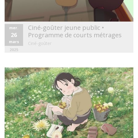
Ciné-goûter jeune public •
mer.
Programme de courts métrages
26
mars
Ciné-goûter
2025