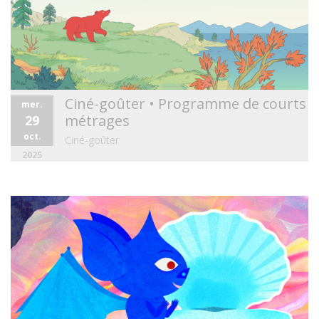
Ciné-goûter • Programme de courts
mer.
métrages
29
oct.
Ciné-goûter
2025