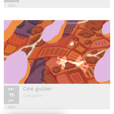
2026
Ciné-goûter
mer.
15
Ciné-goûter
avr.
2026