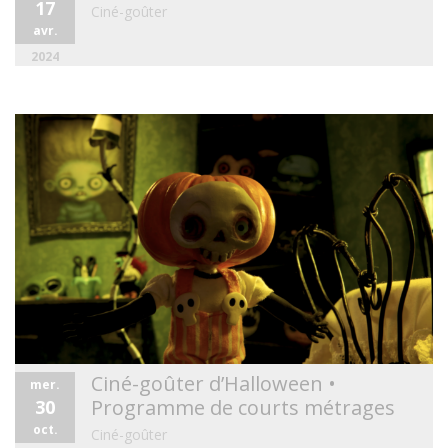
17
Ciné-goûter
avr.
2024
Ciné-goûter d’Halloween •
mer.
Programme de courts métrages
30
oct.
Ciné-goûter