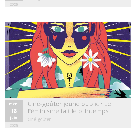
2025
Ciné-goûter jeune public • Le
mer.
Féminisme fait le printemps
18
juin
Ciné-goûter
2025