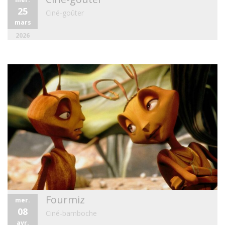
25
Ciné-goûter
mars
2026
Fourmiz
mer.
08
Ciné-bamboche
avr.