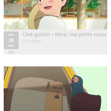
Ciné-goûter • Miraï, ma petite soeur
ven.
28
Ciné-goûter
févr.
2025