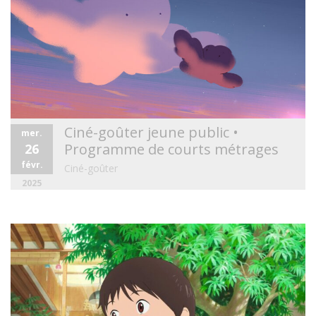
Ciné-goûter jeune public •
mer.
Programme de courts métrages
26
févr.
Ciné-goûter
2025