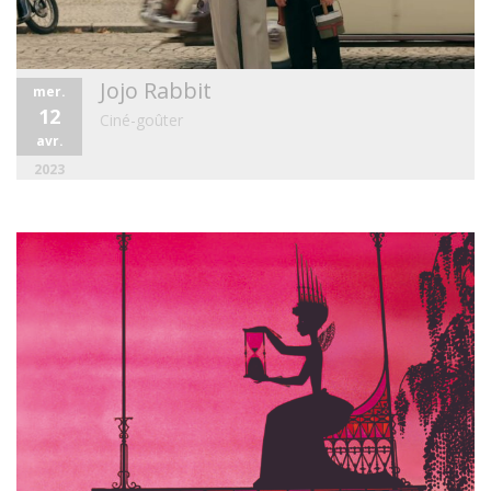
Jojo Rabbit
mer.
12
Ciné-goûter
avr.
2023