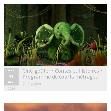
Ciné-goûter • Contes et histoires •
mer.
Programme de courts métrages
11
déc.
Ciné-goûter
2024