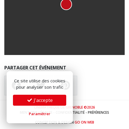
PARTAGER CET ÉVÉNEMENT
Ce site utilise des cookies
pour analyser son trafic
J'accepte
CINÉMATHÈQUE DE GRENOBLE ©2026
MENTIONS LÉGALES
-
CONFIDENTIALITÉ
-
PRÉFÉRENCES
Paramétrer
CONCEPTION & DESIGN
GO ON WEB