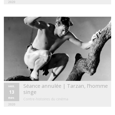
2020
Séance annulée | Tarzan, l’homme
ven.
singe
13
nov.
Contre-histoires du cinéma
2020