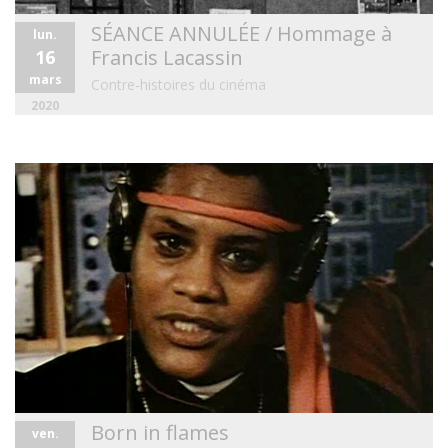
SÉANCE ANNULÉE / Hommage à
lun.
Francis Lacassin
16
mars
Contre-histoires du cinéma
2020
Born in flames
ven.