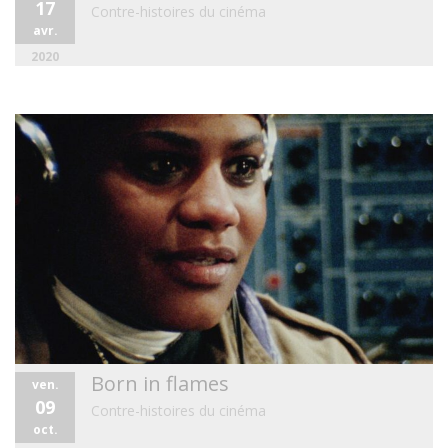
17
Contre-histoires du cinéma
avr.
2020
Born in flames
ven.
09
Contre-histoires du cinéma
oct.