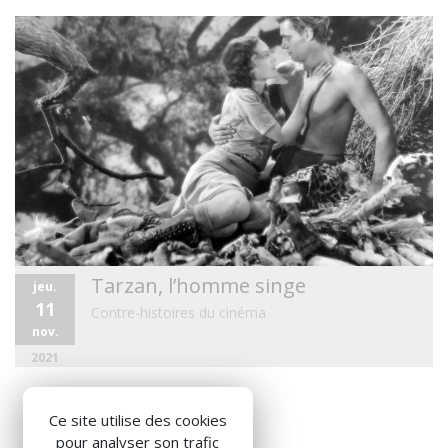
Tarzan, l’homme singe
jeu.
11
Contre-histoires du cinéma
nov.
2021
Ce site utilise des cookies
pour analyser son trafic