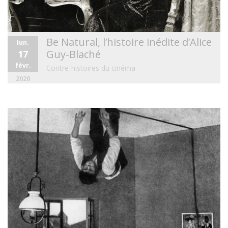
Be Natural, l’histoire inédite d’Alice
lun.
Guy-Blaché
17
févr.
Contre-histoires du cinéma
2020