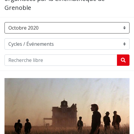
Grenoble