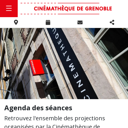
Agenda des séances
Retrouvez l'ensemble des projections
organisées par la Cinémathèque de