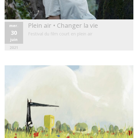
Plein air • Changer la vie
mer.
30
Festival du film court en plein air
juin
2021