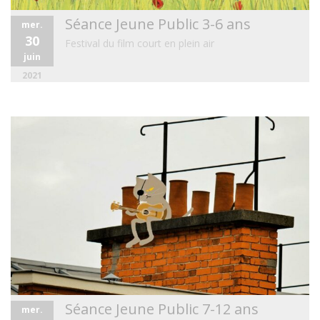
Séance Jeune Public 3-6 ans
mer.
30
Festival du film court en plein air
juin
2021
Séance Jeune Public 7-12 ans
mer.