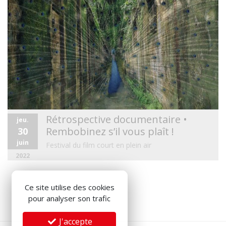
Rétrospective documentaire •
jeu.
Rembobinez s’il vous plaît !
30
juin
Festival du film court en plein air
2022
Ce site utilise des cookies
pour analyser son trafic
J'accepte