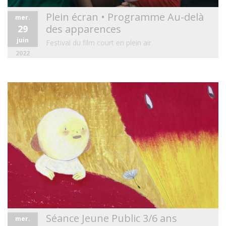
Plein écran • Programme Au-delà
mer.
des apparences
29
juin
Festival du film court en plein air
2022
Séance Jeune Public 3/6 ans
mer.