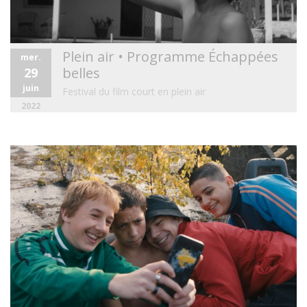
Plein air • Programme Échappées
mer.
belles
29
juin
Festival du film court en plein air
2022