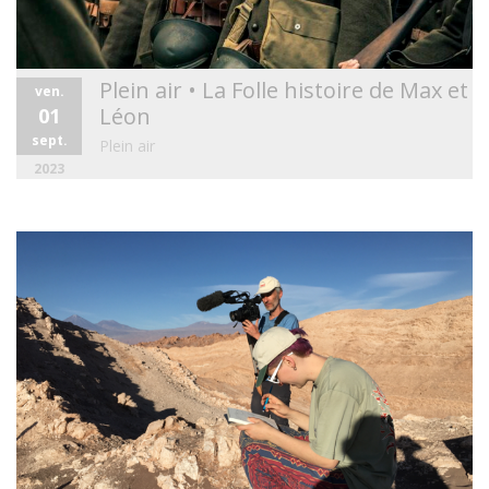
Plein air • La Folle histoire de Max et
ven.
Léon
01
sept.
Plein air
2023