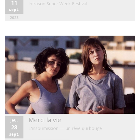
11
Infrason Super Week Festival
sept.
2023
Merci la vie
jeu.
28
L'insoumission — un rêve qui bouge
sept.