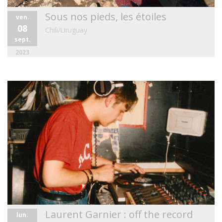
Sous nos pieds, les étoiles
ven.
08
Chili/Uruguay
sept.
2023
Laurent Garnier : off the record
lun.