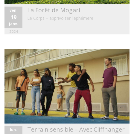
La Forêt de Mogari
ven.
19
Le Corps – apprivoiser l'éphémère
janv.
2024
Terrain sensible – Avec Cliffhanger
lun.