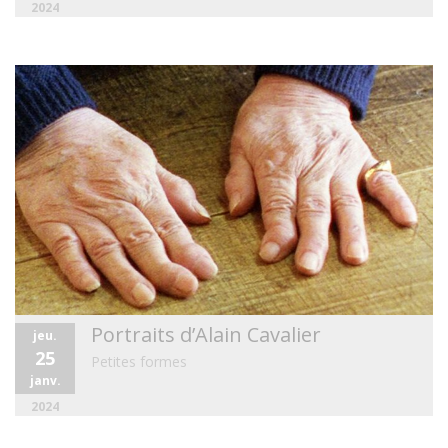
2024
Portraits d’Alain Cavalier
jeu.
25
Petites formes
janv.
2024