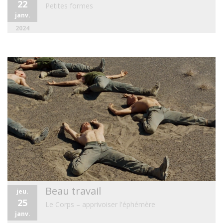
22
Petites formes
janv.
2024
Beau travail
jeu.
25
Le Corps – apprivoiser l'éphémère
janv.