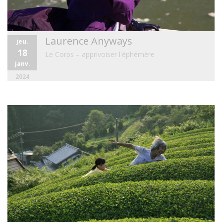
Laurence Anyways
jeu.
18
Le Corps – apprivoiser l'éphémère
janv.
2024