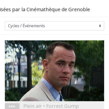
nisées par la Cinémathèque de Grenoble
Plein air • Forrest Gump
sam.