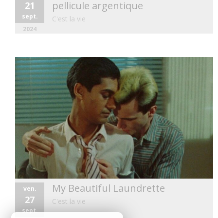
pellicule argentique
21
sept.
C'est la vie
2024
My Beautiful Laundrette
ven.
27
C'est la vie
sept.