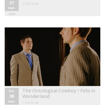
21
C'est la vie
sept.
2024
The Ontological Cowboy • Felix in
lun.
Wonderland
30
sept.
C'est la vie