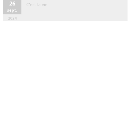
26
C'est la vie
sept.
2024