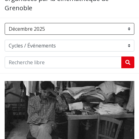
Grenoble