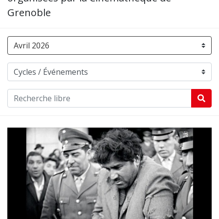
Grenoble