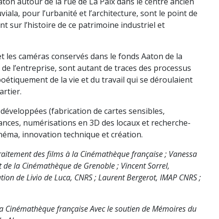
Aaton autour de la rue de La Paix dans le centre ancien
viala, pour l’urbanité et l’architecture, sont le point de
t sur l’histoire de ce patrimoine industriel et
 et les caméras conservés dans le fonds Aaton de la
n de l’entreprise, sont autant de traces des processus
étiquement de la vie et du travail qui se déroulaient
artier.
développées (fabrication de cartes sensibles,
biances, numérisations en 3D des locaux et recherche-
cinéma, innovation technique et création.
itement des films à la Cinémathèque française ; Vanessa
nt de la Cinémathèque de Grenoble ; Vincent Sorrel,
pation de Livio de Luca, CNRS ; Laurent Bergerot, IMAP CNRS ;
a Cinémathèque française Avec le soutien de Mémoires du