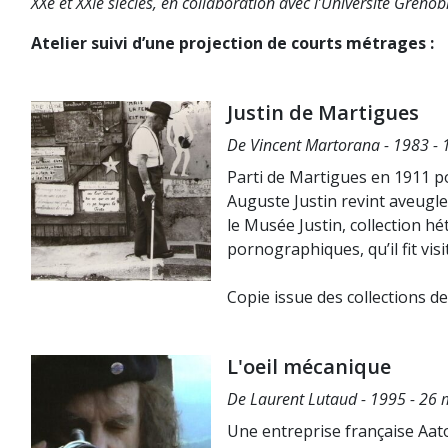
XXe et XXIe siècles, en collaboration avec l’Université Grenob
Atelier suivi d’une projection de courts métrages :
Justin de Martigues
De Vincent Martorana - 1983 - 
Parti de Martigues en 1911 po
Auguste Justin revint aveugle
le Musée Justin, collection hé
pornographiques, qu’il fit vis
Copie issue des collections 
L'oeil mécanique
De Laurent Lutaud - 1995 - 26 m
Une entreprise française Aato