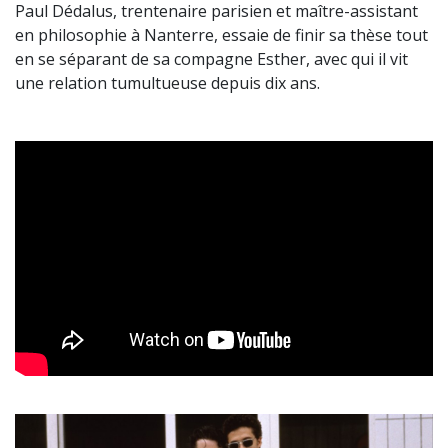
Paul Dédalus, trentenaire parisien et maître-assistant
en philosophie à Nanterre, essaie de finir sa thèse tout
en se séparant de sa compagne Esther, avec qui il vit
une relation tumultueuse depuis dix ans.