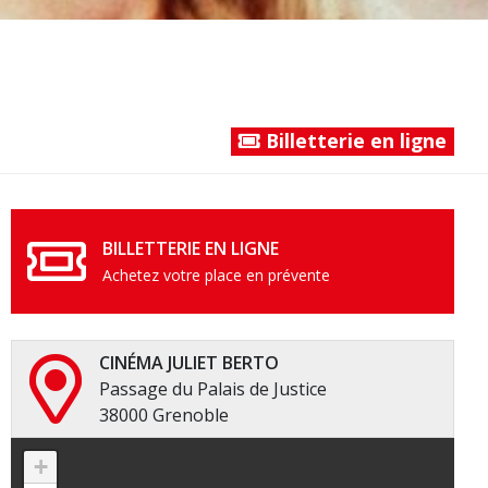
Billetterie en ligne
BILLETTERIE EN LIGNE
Achetez votre place en prévente
CINÉMA JULIET BERTO
Passage du Palais de Justice
38000 Grenoble
+