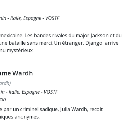
in - Italie, Espagne - VOSTF
e mexicaine. Les bandes rivales du major Jackson et du
une bataille sans merci. Un étranger, Django, arrive
enu mystérieux.
dame Wardh
Wardh)
n - Italie, Espagne - VOSTF
ton
ée par un criminel sadique, Julia Wardh, recoit
oniques anonymes.