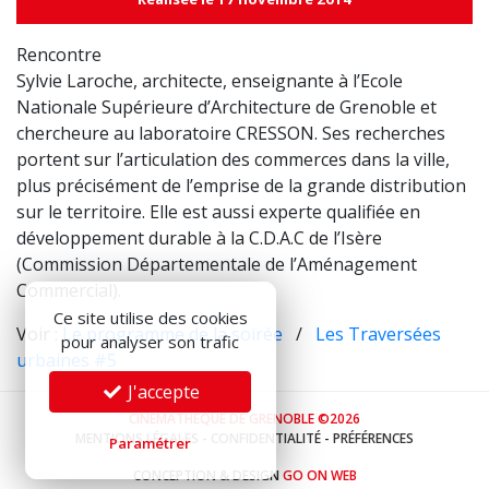
Rencontre
Sylvie Laroche, architecte, enseignante à l’Ecole
Nationale Supérieure d’Architecture de Grenoble et
chercheure au laboratoire CRESSON. Ses recherches
portent sur l’articulation des commerces dans la ville,
plus précisément de l’emprise de la grande distribution
sur le territoire. Elle est aussi experte qualifiée en
développement durable à la C.D.A.C de l’Isère
(Commission Départementale de l’Aménagement
Commercial).
Ce site utilise des cookies
Voir :
Le programme de la soirée
/
Les Traversées
pour analyser son trafic
urbaines #5
J'accepte
CINÉMATHÈQUE DE GRENOBLE ©2026
MENTIONS LÉGALES
-
CONFIDENTIALITÉ
-
PRÉFÉRENCES
Paramétrer
CONCEPTION & DESIGN
GO ON WEB