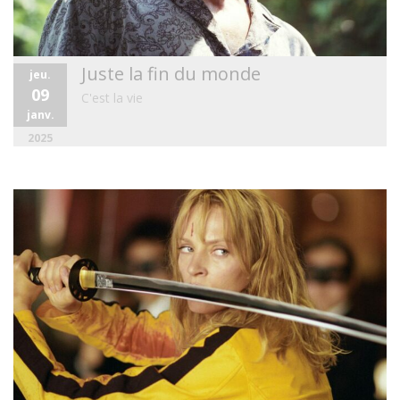
Juste la fin du monde
jeu.
09
C'est la vie
janv.
2025