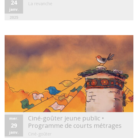
24
La revanche
janv.
2025
Ciné-goûter jeune public •
mer.
Programme de courts métrages
29
janv.
Ciné-goûter