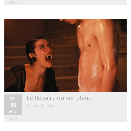
2025
Le Repaire du ver blanc
jeu.
30
Maudit Festival
janv.
2025