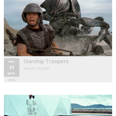
Starship Troopers
ven.
31
Maudit Festival
janv.
2025