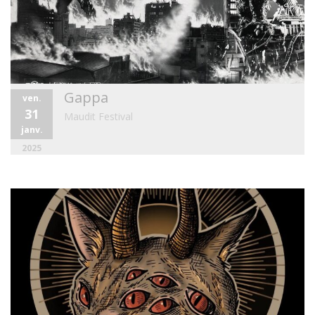
Gappa
ven.
31
Maudit Festival
janv.
2025