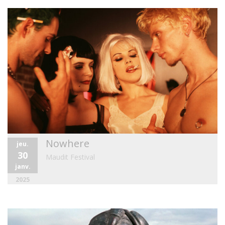
Nowhere
jeu.
30
Maudit Festival
janv.
2025