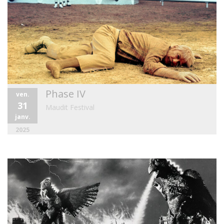
Phase IV
ven.
31
Maudit Festival
janv.
2025