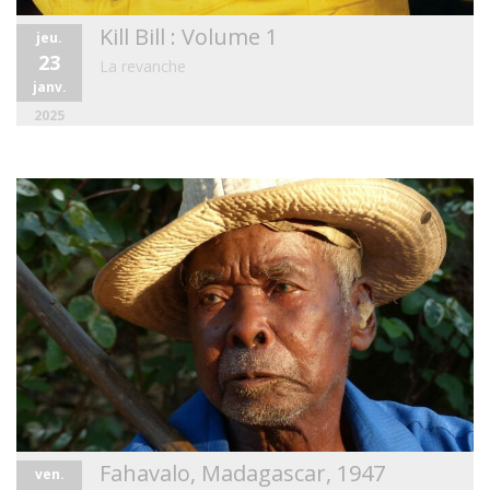
Kill Bill : Volume 1
jeu.
23
La revanche
janv.
2025
Fahavalo, Madagascar, 1947
ven.