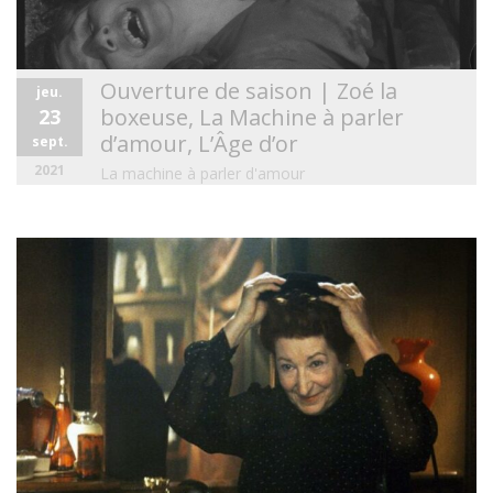
Ouverture de saison | Zoé la
jeu.
boxeuse, La Machine à parler
23
d’amour, L’Âge d’or
sept.
2021
La machine à parler d'amour