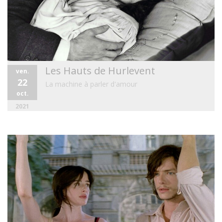
Les Hauts de Hurlevent
ven.
22
La machine à parler d'amour
oct.
2021