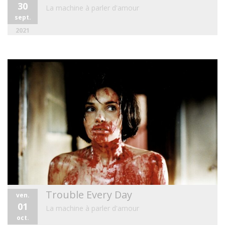
30
La machine à parler d'amour
sept.
2021
Trouble Every Day
ven.
01
La machine à parler d'amour
oct.