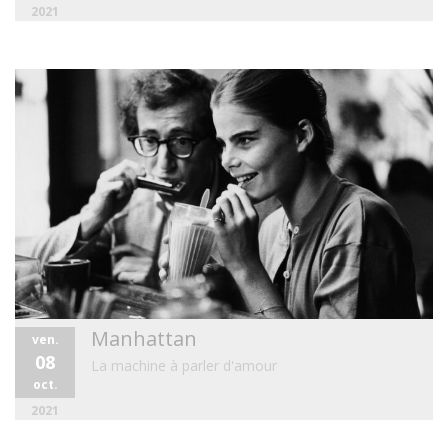
2021
Manhattan
ven.
08
La machine à parler d'amour
oct.
2021