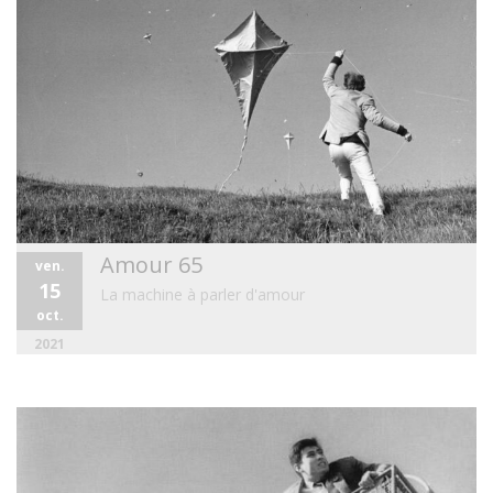
Amour 65
ven.
15
La machine à parler d'amour
oct.
2021