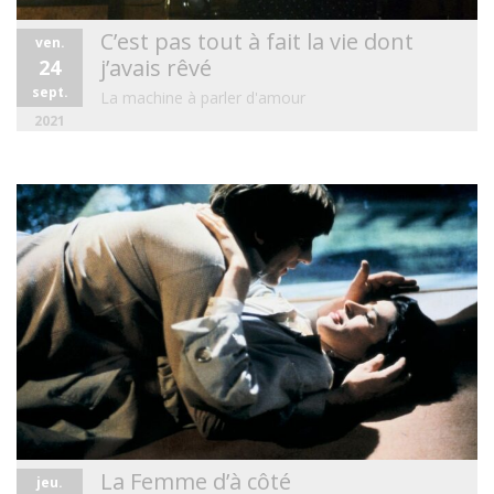
C’est pas tout à fait la vie dont
ven.
j’avais rêvé
24
sept.
La machine à parler d'amour
2021
La Femme d’à côté
jeu.